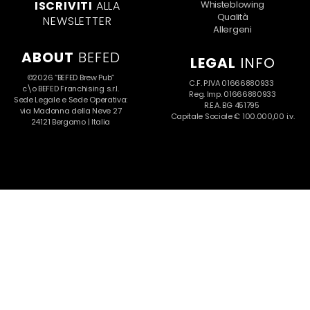
ISCRIVITI
ALLA
Whisteblowing
Qualità
NEWSLETTER
Allergeni
ABOUT
BEFED
LEGAL
INFO
©2026 “BEFED Brew Pub”
C.F. P.IVA 01666880933
c\o BEFED Franchising s.r.l.
Reg. Imp. 01666880933
Sede Legale e Sede Operativa:
R.E.A. BG 451795
via Madonna della Neve 27
Capitale Sociale € 100.000,00 i.v.
24121 Bergamo | Italia
-
By Comunicazione Befed
Maggio 29, 2026
BEFED GENOVA – Nuova tappa per il Galletto
Giovedì 27 marzo, abbiamo celebrato con orgoglio
l’apertura di BEFED Marcianise, portando il nostro iconico
Galletto e la nostra Birra Artigianale in Campania,
all’interno del Centro Commerciale Campania.