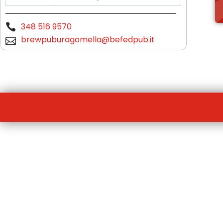
348 516 9570
brewpuburagomella@befedpub.it