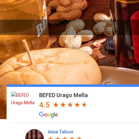
BEFED Urago Mella
4.5
Gianfri Fep