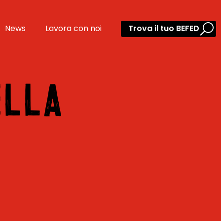
News
Lavora con noi
Trova il tuo BEFED
ELLA