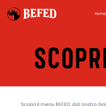
Home
SCOPR
Scopri il menu BEFED: dal nostro Gall