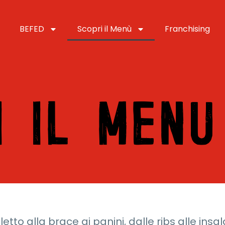
BEFED
Scopri il Menù
Franchising
I IL MENU
etto alla brace ai panini, dalle ribs alle insal