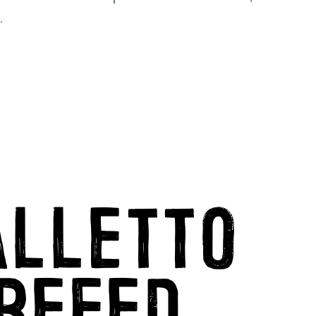
.
ALLETTO
BEFED