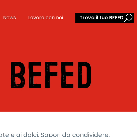
News
Lavora con noi
Trova il tuo BEFED
 BEFED
ate e ai dolci. Sapori da condividere,