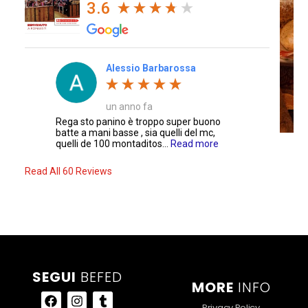
3.6
Alessio Barbarossa
un anno fa
Rega sto panino è troppo super buono
batte a mani basse , sia quelli del mc,
quelli de 100 montaditos...
Read more
Read All 60 Reviews
SEGUI
BEFED
MORE
INFO
Privacy Policy