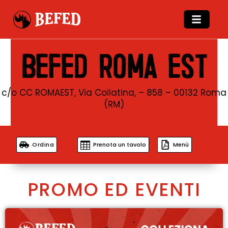
BEFED ROMA EST
c/o CC ROMAEST, Via Collatina, – 858 – 00132 Roma
(RM)
Ordina
Prenota un tavolo
Menù
PROMO ED EVENTI