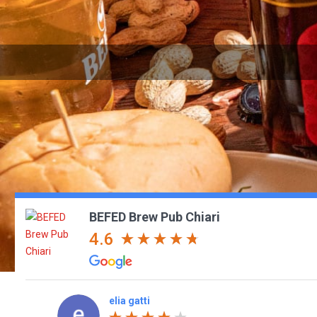
BEFED Brew Pub Chiari
4.6
I criti