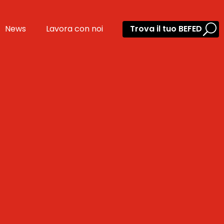
News
Lavora con noi
Trova il tuo BEFED
I