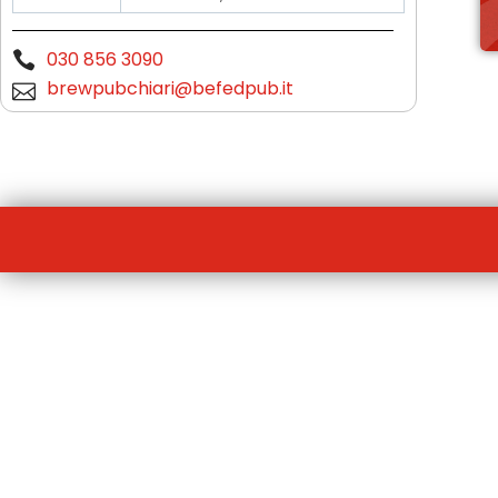
030 856 3090
brewpubchiari@befedpub.it