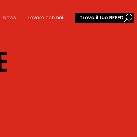
News
Lavora con noi
Trova il tuo BEFED
E