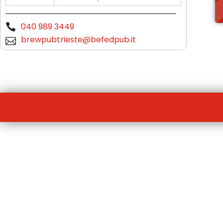
040 989 3449
brewpubtrieste@befedpub.it