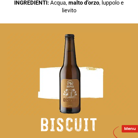
INGREDIENTI:
Acqua,
malto d’orzo
, luppolo e
lievito
biscuit
Menu