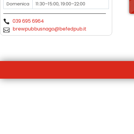
Domenica
11:30–15:00, 19:00–22:00
039 695 6964
brewpubbusnago@befedpub.it