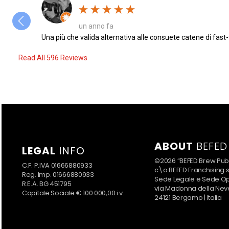
un anno fa
Una più che valida alternativa alle consuete catene di fast-
Read All 596 Reviews
ABOUT
BEFED
LEGAL
INFO
©2026 “BEFED Brew Pub
C.F. P.IVA 01666880933
c\o BEFED Franchising s.r
Reg. Imp. 01666880933
Sede Legale e Sede Op
R.E.A. BG 451795
via Madonna della Nev
Capitale Sociale € 100.000,00 i.v.
24121 Bergamo | Italia