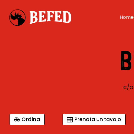
Home
B
c/o
Ordina
Prenota un tavolo