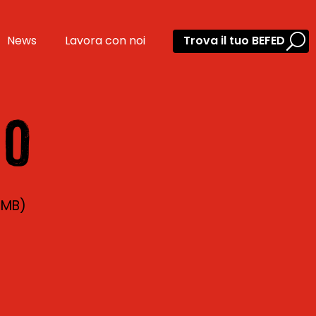
News
Lavora con noi
Trova il tuo BEFED
GO
(MB)