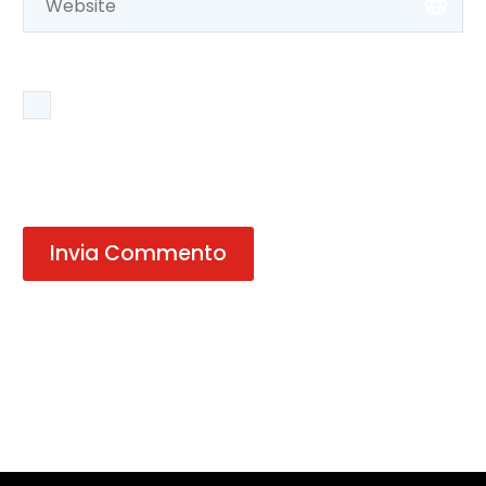
Salva il mio nome, email e sito web in questo
browser per la prossima volta che commento.
Invia Commento