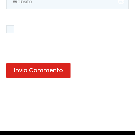
Salva il mio nome, email e sito web in questo
browser per la prossima volta che commento.
Invia Commento