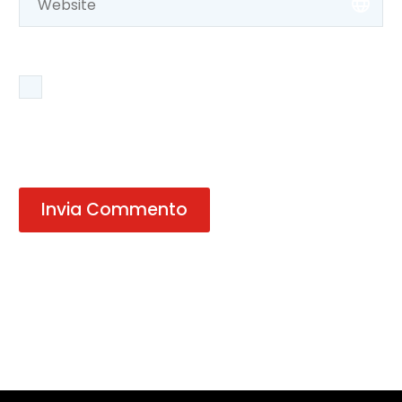
Salva il mio nome, email e sito web in questo
browser per la prossima volta che commento.
Invia Commento