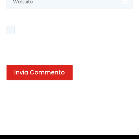
Salva il mio nome, email e sito web in questo
browser per la prossima volta che commento.
Invia Commento