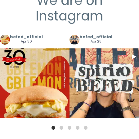
We are on
Instagram
befed_official
befed_official
Apr 30
Apr 28
But first….un pò di Spirito BEFED 📸
30 anni di BEFED in un morso! 🍋🍔
.
...
...
.
27
0
30
0