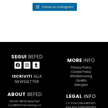
Follow on Instagram
SEGUI
BEFED
MORE
INFO
Privacy Policy
Cookie Policy
ISCRIVITI
ALLA
Whisteblowing
Qualità
NEWSLETTER
Allergeni
ABOUT
BEFED
LEGAL
INFO
©2026 “BEFED Brew Pub”
C.F. P.IVA 01666880933
c\o BEFED Franchising s.r.l.
Reg. Imp. 01666880933