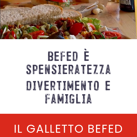
befed
è
spensieratezza
divertimento
e
famiglia
IL GALLETTO BEFED