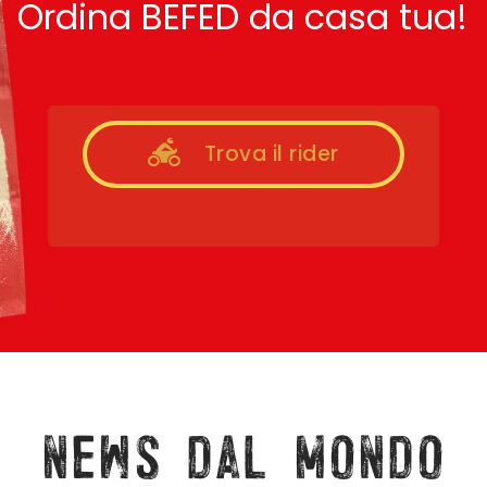
Ordina BEFED da casa tua!
Trova il rider
news dal mondo