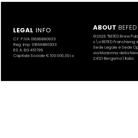
ABOUT
BEFED
LEGAL
INFO
©2026 “BEFED Brew Pub
C.F. P.IVA 01666880933
c\o BEFED Franchising s.r
Reg. Imp. 01666880933
Sede Legale e Sede Op
R.E.A. BG 451795
via Madonna della Nev
Capitale Sociale € 100.000,00 i.v.
24121 Bergamo | Italia