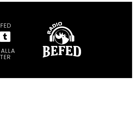
FED
ALLA
TER