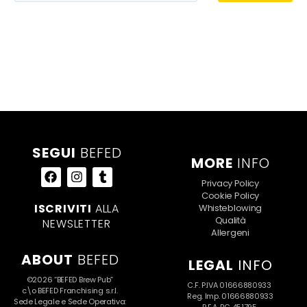
SEGUI
BEFED
MORE
INFO
Privacy Policy
Cookie Policy
ISCRIVITI
ALLA
Whisteblowing
Qualità
NEWSLETTER
Allergeni
ABOUT
BEFED
LEGAL
INFO
©2026 “BEFED Brew Pub”
C.F. P.IVA 01666880933
c\o BEFED Franchising s.r.l.
Reg. Imp. 01666880933
Sede Legale e Sede Operativa: