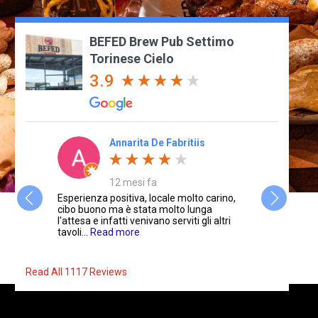
BEFED Brew Pub Settimo
Torinese Cielo
3.9
Annarita De Fabritiis
12 mesi fa
gli
Esperienza positiva, locale molto carino,
La prima vo
ne è
cibo buono ma è stata molto lunga
un'esperien
la
l'attesa e infatti venivano serviti gli altri
arrosto che 
ad
tavoli...
Read more
more
Read All 1117 Reviews