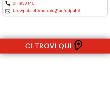
011 1950 1461
brewpubsettimocielo@befedpub.it
CI TROVI QUI