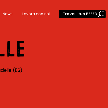
News
Lavora con noi
Trova il tuo BEFED
LLE
delle (BS)