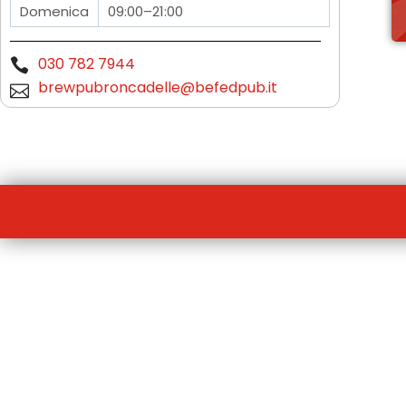
Domenica
09:00–21:00
030 782 7944
brewpubroncadelle@befedpub.it