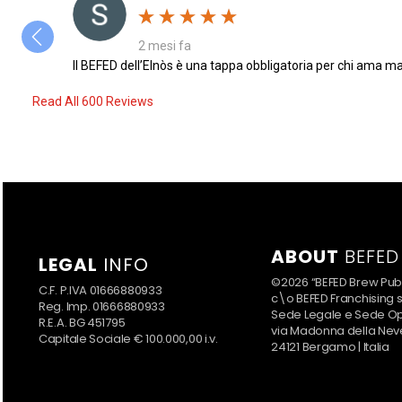
2 mesi fa
Il BEFED dell’Elnòs è una tappa obbligatoria per chi ama man
Read All 600 Reviews
ABOUT
BEFED
LEGAL
INFO
©2026 “BEFED Brew Pub
C.F. P.IVA 01666880933
c\o BEFED Franchising s.r
Reg. Imp. 01666880933
Sede Legale e Sede Op
R.E.A. BG 451795
via Madonna della Nev
Capitale Sociale € 100.000,00 i.v.
24121 Bergamo | Italia