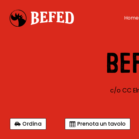
Home
BE
c/o CC El
Ordina
Prenota un tavolo