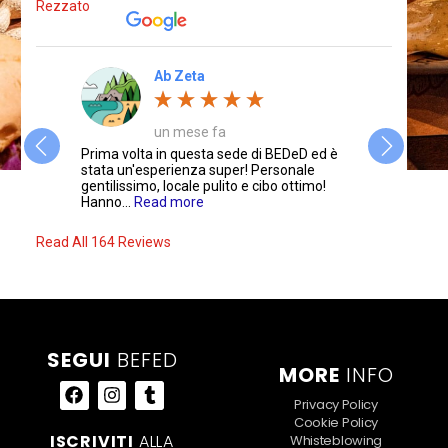
Ab Zeta
un mese fa
iare un
Prima volta in questa sede di BEDeD ed è
Sono stata 
mo questo
stata un'esperienza super! Personale
ristorante 
gentilissimo, locale pulito e cibo ottimo!
stata sempr
Hanno...
Read more
Read more
Read All 164 Reviews
SEGUI
BEFED
MORE
INFO
Privacy Policy
Cookie Policy
ISCRIVITI
ALLA
Whisteblowing