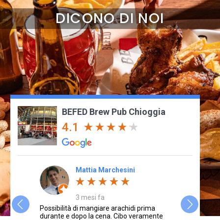
DICONO DI NOI
BEFED Brew Pub Chioggia
4.1
Mattia Marchesini
3 mesi fa
mo menù.
Possibilità di mangiare arachidi prima
Il Befed di
legna, e
durante e dopo la cena. Cibo veramente
Galletti all