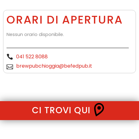
ORARI DI APERTURA
Nessun orario disponibile.
041 522 8088
brewpubchioggia@befedpub.it
CI TROVI QUI