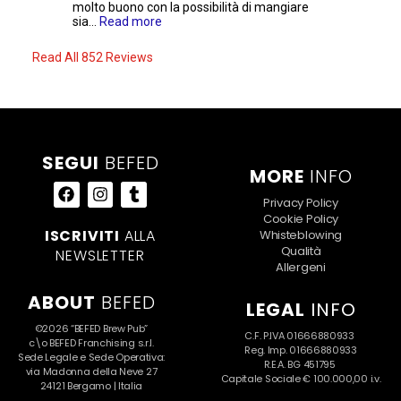
more
molto buono con la possibilità di mangiare
panini vera
sia...
Read more
Read All 852 Reviews
SEGUI
BEFED
MORE
INFO
Privacy Policy
Cookie Policy
ISCRIVITI
ALLA
Whisteblowing
Qualità
NEWSLETTER
Allergeni
ABOUT
BEFED
LEGAL
INFO
©2026 “BEFED Brew Pub”
C.F. P.IVA 01666880933
c\o BEFED Franchising s.r.l.
Reg. Imp. 01666880933
Sede Legale e Sede Operativa:
R.E.A. BG 451795
via Madonna della Neve 27
Capitale Sociale € 100.000,00 i.v.
24121 Bergamo | Italia