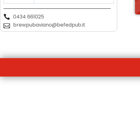
0434 661025
brewpubaviano@befedpub.it