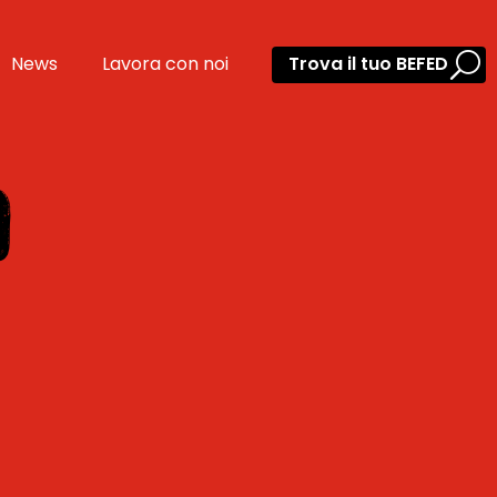
News
Lavora con noi
Trova il tuo BEFED
O