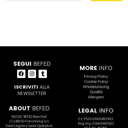
SEGUI
BEFED
MORE
INFO
Privacy Policy
Cookie Policy
ISCRIVITI
ALLA
Whisteblowing
Qualità
NEWSLETTER
Allergeni
ABOUT
BEFED
LEGAL
INFO
©2026 “BEFED Brew Pub”
C.F. P.IVA 01666880933
c\o BEFED Franchising s.r.l.
Reg. Imp. 01666880933
Sede Legale e Sede Operativa: